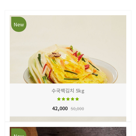
New
수국백김치 5kg
42,000
50,000
New